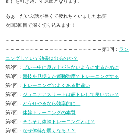
群）を引き起こす原因となります。
あぁーだいぶ話が長くて疲れちゃいましたね笑
次回3回目で深く切り込みます！！
～～～～～～～～～～～～～～～～～～～～～～～～～
～～～～～～～～～～～～～～～～～～～～第1回：
ラン
ニングしていて効果は出るのか？
第2回：
プレー中に息が上がらないようにするために
第3回：
競技を見据えた運動強度でトレーニングする
第4回：
トレーニングのよくある勘違い
第5回：
ジュニアアスリートは筋トレして良いのか？
第6回：
どうせやるなら効率的に！
第7回：
体幹トレーニングの本質
第8回：
そもそも
体幹トレーニングとは？
第9回：
なぜ体幹が弱くなる！？