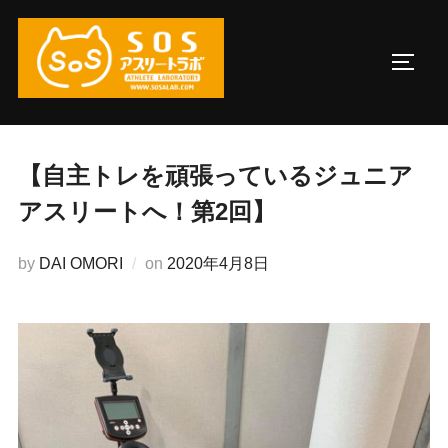
コ
ン
サイド
テ
ン
ツ
へ
【自主トレを頑張っているジュニア
ス
アスリートへ！第2回】
キ
ッ
投
by
DAI OMORI
on
2020年4月8日
プ
稿
日: